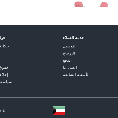
Skip
to
the
beginning
of
the
خدمة العملاء
حول 
images
gallery
التوصيل
حكاية
الإرجاع
الدفع
اتصل بنا
حقوق 
الأسئلة الشائعة
إخلاء
سياسة 
© ت