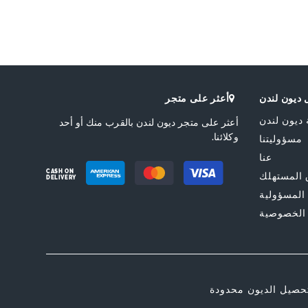
ديون لندن
أعثر على متجر
 ديون لندن
أعثر على متجر ديون لندن بالقرب منك أو أحد
وكلائنا.
مسؤوليتنا
عنا
CASH ON
المستهلك
DELIVERY
 المسؤولية
الخصوصية
حصيل الديون محدودة