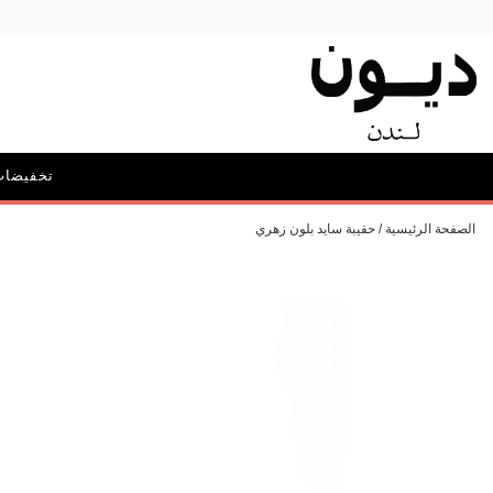
تخفيضات
الحملات
الصفحة الرئيسية
حقيبة سايد بلون زهري
أيقونة ديون: ديليبيريت
الحقائب و