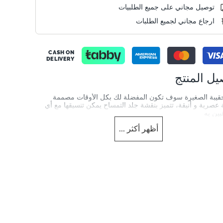
توصيل مجاني على جميع الطلبيات
ارجاع مجاني لجميع الطلبات
CASH ON
DELIVERY
يل المنتج
حقيبة الصغيرة سوف تكون المفضلة لك بكل الأوقات مصممة
عصرية و أنيقة، تتميز بنقشة جلد التمساح يمكن تنسيقها مع أي
ين به
أظهر
أكثر
...
Size chart
sizechart.jpg
0920500110002221_Pink
Info
Also Avai
الجنس
النساء
0920500110002753_
لمنتج
العلامة التجارية
Dune London
Pink
Pink