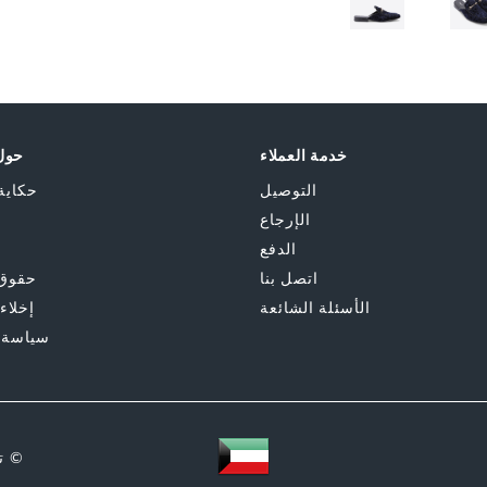
174-
Skip
Blue
to
the
العلام
beginning
of
الإغلا
the
خدمة العملاء
حول 
images
gallery
التوصيل
حكاية
الإرجاع
الدفع
اتصل بنا
حقوق 
الأسئلة الشائعة
إخلاء
سياسة 
© ت