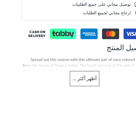
توصيل مجاني على جميع الطلبيات
ارجاع مجاني لجميع الطلبات
CASH ON
DELIVERY
يل المنتج
Spread out this season with this ultimate pair of navy colored 
from the house of Dune London. The heart and soul of this pair of 
is the butterly comfortable sole. Team this trendy pair with jeans 
shirt as you get ready for an
أظهر
أكثر
...
الجنس
رجال
Info
0279504550050174-
 العلوية
شكل الكعب
Flat Heel
Velvet
لقدم
لون المنتج
Navy
Round Toe
Size chart
sizechart.jpg
Blue
Also Avai
الخامة
مخمل