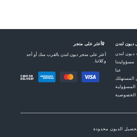
0279504550050042-
BLACK,0279504550050
ة التجارية
النعل
Rubber Sole
Dune London
ق
Slip On
ديون لندن
أعثر على متجر
 ديون لندن
أعثر على متجر ديون لندن بالقرب منك أو أحد
وكلائنا.
مسؤوليتنا
عنا
CASH ON
المستهلك
DELIVERY
 المسؤولية
الخصوصية
حصيل الديون محدودة