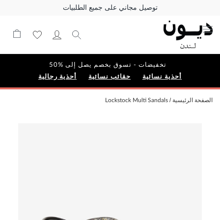
توصيل مجاني على جميع الطلبيات
تخفيضات - تسوق بخصم يصل إلى %50
أحذية نسائية
حقائب نسائية
أحذية رجالية
الصفحة الرئيسية
Lockstock Multi Sandals
Skip
to
the
end
of
the
images
gallery