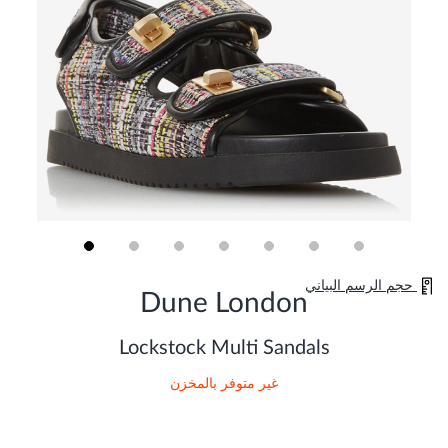
Skip
حجم الرسم البياني
to
Dune London
the
beginning
of
Lockstock Multi Sandals
the
images
غير متوفر بالمخزن
gallery