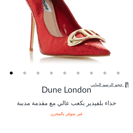
Skip
حجم الرسم البياني
to
Dune London
the
beginning
of
حذاء بلفيدير بكعب عالي مع مقدمة مدببة
the
images
غير متوفر بالمخزن
gallery