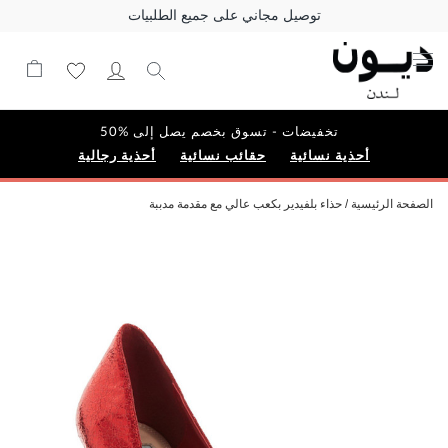
توصيل مجاني على جميع الطلبيات
تخفيضات - تسوق بخصم يصل إلى %50
أحذية نسائية
حقائب نسائية
أحذية رجالية
الصفحة الرئيسية
حذاء بلفيدير بكعب عالي مع مقدمة مدببة
Skip
to
the
end
of
the
images
gallery