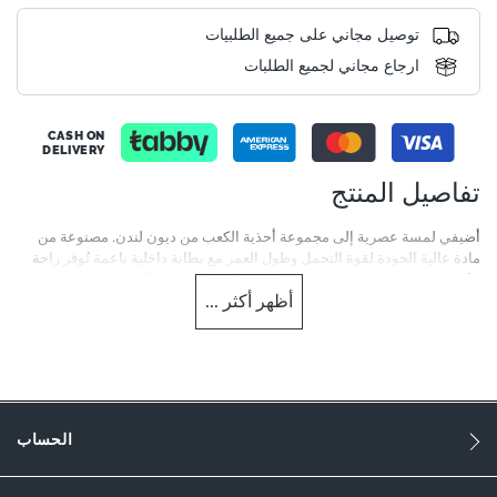
توصيل مجاني على جميع الطلبيات
ارجاع مجاني لجميع الطلبات
CASH ON
DELIVERY
تفاصيل المنتج
أضيفي لمسة عصرية إلى مجموعة أحذية الكعب من ديون لندن. مصنوعة من
مادة عالية الجودة لقوة التحمل وطول العمر مع بطانة داخلية ناعمة تُوفر راحة
على مدار اليوم. ارتديها بشكل مثالي مع ملابس الحفلات الخاصة بك لإضافة
أظهر
أكثر
...
لمسة من السحر لمظهرك.
More
0084503940046206-RED
Information
10.5 cm
النساء
الحساب
Synthetic